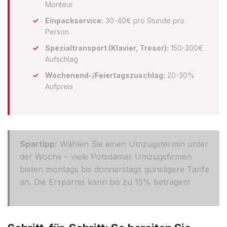
Monteur
Einpackservice:
30-40€ pro Stunde pro
Person
Spezialtransport (Klavier, Tresor):
150-300€
Aufschlag
Wochenend-/Feiertagszuschlag:
20-30%
Aufpreis
Spartipp:
Wählen Sie einen Umzugstermin unter
der Woche – viele Potsdamer Umzugsfirmen
bieten montags bis donnerstags günstigere Tarife
an. Die Ersparnis kann bis zu 15% betragen!