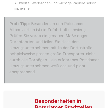
Ausweise, Wertsachen und wichtige Papiere selbst
mitnehmen
Profi-Tipp:
Besonders in den Potsdamer
Altbauvierteln ist die Zufahrt oft schwierig.
Prüfen Sie vorab die genauen Maße enger
Durchfahrten und teilen Sie diese dem
Umzugsunternehmen mit. In der Dortustraße
beispielsweise passen große Transporter nicht
durch alle Torbögen – ein erfahrenes Potsdamer
Umzugsunternehmen weiß das und plant
entsprechend.
Besonderheiten in
Potsdamer Stadtteilen